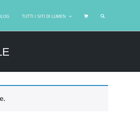
OPEN SEARCH F
BLOG
TUTTI I SITI DI LUMEN
LE
e.