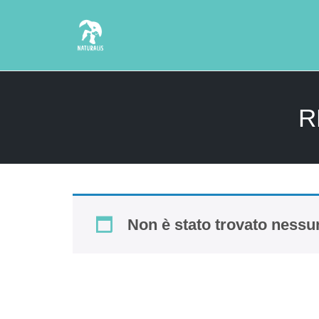
Skip
to
R
content
Non è stato trovato nessun