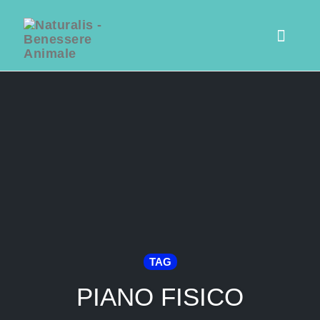
Toggl
navig
Skip
to
content
TAG
PIANO FISICO